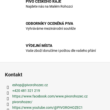
PIVO ČESKÉHO RÁJE
í
Najdete nás na Malém Rohozci
p
r
v
ODBORNÍKY OCENĚNÁ PIVA
k
Vyhráváme mezinárodní soutěže
y
v
ý
VÝDEJNÍ MÍSTA
p
Vaše zboží doručíme i poštou dle vašeho přání
i
s
u
Z
á
Kontakt
p
a
eshop
@
pivorohozec.cz
t
+420 481 321 219
í
https://www.facebook.com/www.pivorohozec.cz
pivorohozec/
https://www.youtube.com/@PIVOROHOZEC1