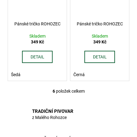
Pánské tričko ROHOZEC
Pánské tričko ROHOZEC
Skladem
Skladem
349 Kč
349 Kč
DETAIL
DETAIL
Šedá
Černá
6
položek celkem
O
v
l
TRADIČNÍ PIVOVAR
á
z Malého Rohozce
d
a
c