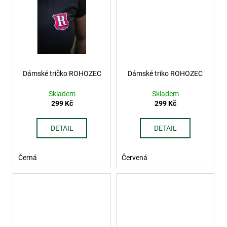
č
u
j
e
m
e
Dámské tričko ROHOZEC
Dámské triko ROHOZEC
Skladem
Skladem
299 Kč
299 Kč
DETAIL
DETAIL
Černá
Červená